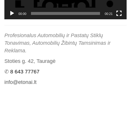
00:00
00:21
Profesionalus
Automobilių
ir
Pastatų
Stiklų
Tonavimas, Automobilių Žibintų Tamsinimas ir
Reklama
.
Stoties g. 42, Tauragė
✆
8 643 77767
info@etonai.lt