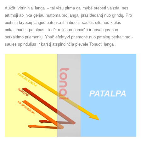
Aukšti vitrininiai langai – tai visų pirma galimybė stebėti vaizdą, nes
artimoji aplinka geriau matoma pro langą, prasidedantį nuo grindų. Pro
pietinių krypčių langus patenka itin didelis saulės šilumos kiekis
prikaitinantis patalpas. Todėl reikia nepamiršti ir apsaugos nuo
perkaitimo priemonių. Ypač efektyvi priemonė nuo patalpų perkaitimo,-
saulės spindulius ir karštį atspindinčia plėvele Tonuoti langai.