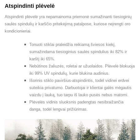
Atspindinti plėvelė
Atspindinti plėvelė yra nepamainoma priemonė sumažinanti tiesioginių
saulės spindulių ir karščio pritekėjimą patalpose, kuriose neįrengti oro
kondicionieriai.
Tonuoti stiklai praleidžia reikiamą šviesos kiekį,
sumažindama tiesioginius saulės spindulius iki 82% ir
karštį iki 65%.
Nebūtinos žaliuzės, roletai ar užuolaidos. Plėvelė blokuoja
iki 99% UV spindulių, kurie blukina audinius.
Išorinis stiklo paviršius-atspindintis, todėl vidinei erdvei
suteikia privatumo. Darbuotojai ir klientai galės mėgautis
vaizdu į lauką, tuo tarpu iš lauko pusės nebus matomi.
Plėvelės vidinis sluoksnis padengtas nesibraižančia
danga, todėl lengvai prižiūrimas.