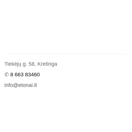
Tiekėjų g. 58, Kretinga
✆
8 663 83460
info@etonai.lt