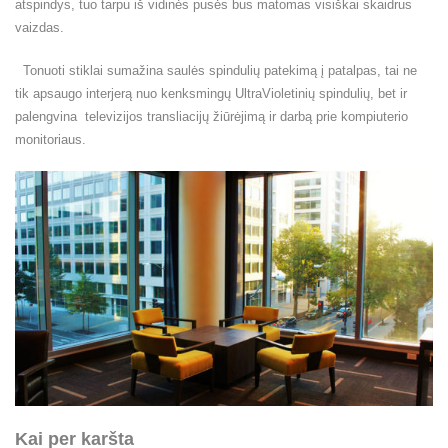
atspindys, tuo tarpu iš vidinės pusės bus matomas visiškai skaidrus
vaizdas.
Tonuoti stiklai sumažina saulės spindulių patekimą į patalpas, tai ne
tik apsaugo interjerą nuo kenksmingų UltraVioletinių spindulių, bet ir
palengvina televizijos transliacijų žiūrėjimą ir darbą prie kompiuterio
monitoriaus.
Kai per karšta