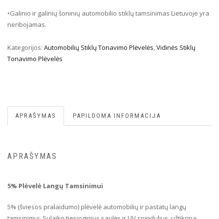
•Galinio ir galinių šoninių automobilio stiklų tamsinimas Lietuvoje yra
neribojamas.
Kategorijos:
Automobilių Stiklų Tonavimo Plėvelės
,
Vidinės Stiklų
Tonavimo Plėvelės
APRAŠYMAS
PAPILDOMA INFORMACIJA
APRAŠYMAS
5% Plėvelė Langų Tamsinimui
5% (šviesos pralaidumo) plėvelė automobilių ir pastatų langų
tamsinimui. Sulaiko tiesioginius saulės ir UV spindulius, užtikrina