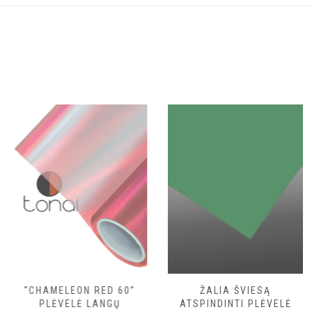
options
options
may
may
be
be
chosen
chosen
on
on
the
the
product
product
page
page
“CHAMELEON RED 60”
ŽALIA ŠVIESĄ
PLĖVELĖ LANGŲ
ATSPINDINTI PLĖVELĖ