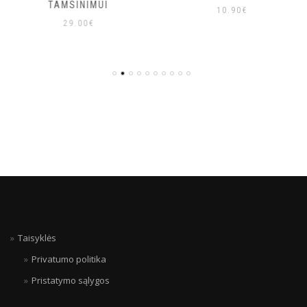
TAMSINIMUI
10.90
€
29.00
€
Taisyklės
Privatumo politika
Pristatymo sąlygos