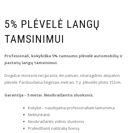
5% PLĖVELĖ LANGŲ
TAMSINIMUI
Profesionali, kokybiška 5% tamsumo plėvelė automobilių ir
pastatų langų tamsinimui.
Dvigubai storesnė nei įprasta, itin patvari, smaragdinio atspalvio
plėvelė. Parduodama bėginiais metrais. T.y. plėvelės plotis 152cm.
Garantija – 5 metai. Nesibraižantis sluoksnis.
Kokybė – naudojama profesionaliam tamsinimui
Neblunkanti
Nesibraižantis vidinis sluoksnis
Praleidžianti natūralią šviesą