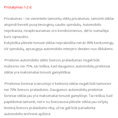
Pristatymas 1-2 d.
Privatumas – ne vienintelis tamsintų stiklų privalumas, tamsinti stiklai
atspindi beveik pusę tiesioginių saulės spindulių. Automobilis
neprikaista, neapkraunamas oro kondicionierius, dėl to sumažėja
kuro sąnaudos.
Kokybiška plėvele tonuoti stiklai nepraleidžia net iki 99% kenksmingų
UV spindulių, apsaugoja automobilio interjero detales nuo išblukimo.
•Priekinio automobilio stiklo šviesos pralaidumas negali būti
mažesnis nei 75%, tai reiškia, kad daugumos automobilių priekiniai
stiklai yra maksimaliai tonuoti gamykliškai.
•Priekiniai šoniniai (vairuotojo ir keleivio) stiklai negali būti tamsesni
nei 70% šviesos pralaidumo. Daugumos automobilių priekiniai
šoniniai stiklai jau yra maksimaliai tonuoti gamykloje. Tai reiškia, kad
papildomai tamsinti, net ir su šviesiausia plėvele stiklai jau viršytų
leistiną šviesos pralaidumo ribą, už tai gali būti panaikinta
automobilio techninė apžiūra.