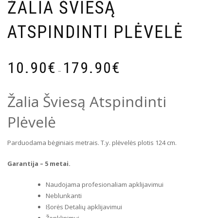
ŽALIA ŠVIESĄ
ATSPINDINTI PLĖVELĖ
Price
10.90
€
179.90
€
range:
–
10.90€
through
Žalia Šviesą Atspindinti
179.90€
Plėvelė
Parduodama bėginiais metrais. T.y. plėvelės plotis 124 cm.
Garantija – 5 metai.
Naudojama profesionaliam apklijavimui
Neblunkanti
Išorės Detalių apklijavimui