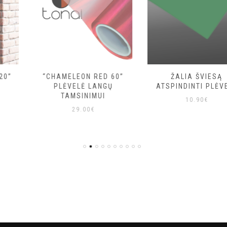
“CHAMELEON RED 60”
ŽALIA ŠVIESĄ
PLĖVELĖ LANGŲ
ATSPINDINTI PLĖVELĖ
TAMSINIMUI
10.90
€
29.00
€