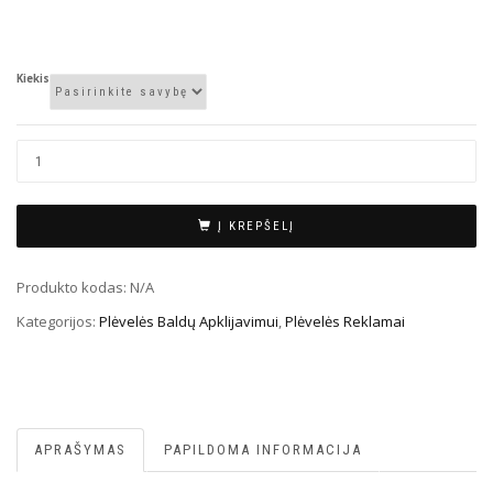
Kiekis
Į KREPŠELĮ
Produkto kodas:
N/A
Kategorijos:
Plėvelės Baldų Apklijavimui
,
Plėvelės Reklamai
APRAŠYMAS
PAPILDOMA INFORMACIJA