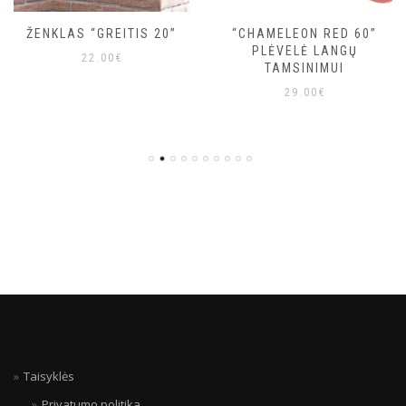
“CHAMELEON RED 60”
ŽALIA ŠVIESĄ
PLĖVELĖ LANGŲ
ATSPINDINTI PLĖVELĖ
TAMSINIMUI
10.90
€
29.00
€
Taisyklės
Privatumo politika