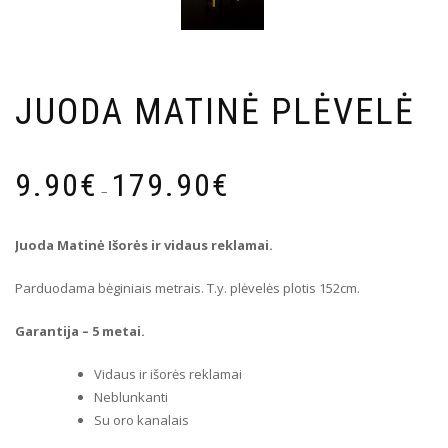
JUODA MATINĖ PLĖVELĖ
Price
9.90
€
179.90
€
range:
–
9.90€
through
Juoda Matinė Išorės ir vidaus reklamai.
179.90€
Parduodama bėginiais metrais. T.y. plėvelės plotis 152cm.
Garantija – 5 metai.
Vidaus ir išorės reklamai
Neblunkanti
Su oro kanalais