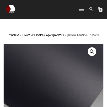
TOGGLE
0
NAVIGATION
Pradžia
/
Plėvelės Baldų Apklijavimui
/ Juoda Matinė Plėvelė