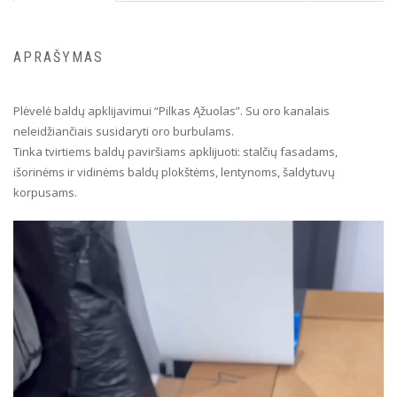
APRAŠYMAS
Plėvelė baldų apklijavimui “Pilkas Ąžuolas”. Su oro kanalais
neleidžiančiais susidaryti oro burbulams.
Tinka tvirtiems baldų paviršiams apklijuoti: stalčių fasadams,
išorinėms ir vidinėms baldų plokštėms, lentynoms, šaldytuvų
korpusams.
Video
grotuvas