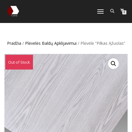
TOGGLE
0
NAVIGATION
Pradžia
/
Plėvelės Baldų Apklijavimui
/ Plėvelė “Pilkas Ąžuolas”
Out of Stock