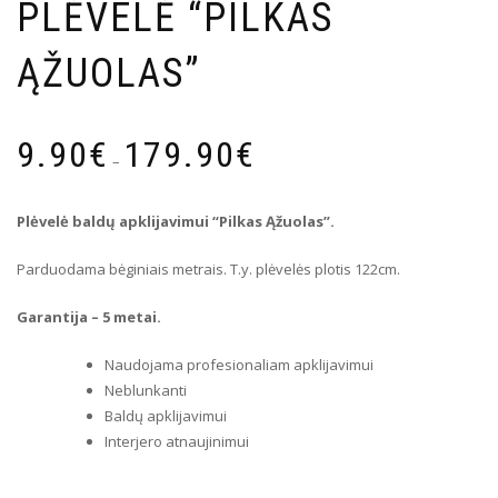
PLĖVELĖ “PILKAS
ĄŽUOLAS”
Price
9.90
€
179.90
€
range:
–
9.90€
through
Plėvelė baldų apklijavimui “Pilkas Ąžuolas”.
179.90€
Parduodama bėginiais metrais. T.y. plėvelės plotis 122cm.
Garantija – 5 metai.
Naudojama profesionaliam apklijavimui
Neblunkanti
Baldų apklijavimui
Interjero atnaujinimui