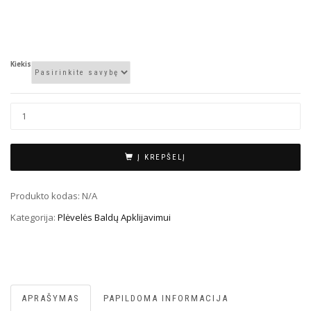
Kiekis
Į KREPŠELĮ
Produkto kodas:
N/A
Kategorija:
Plėvelės Baldų Apklijavimui
APRAŠYMAS
PAPILDOMA INFORMACIJA