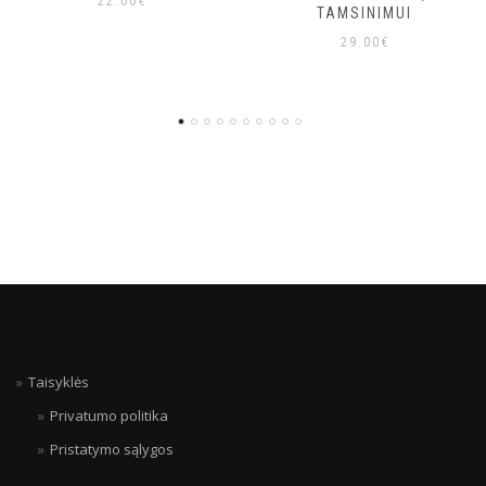
TAMSINIMUI
10.90
€
29.00
€
Taisyklės
Privatumo politika
Pristatymo sąlygos