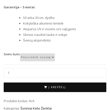
Garantija – 5 metai.
50 arba 30 cm. dydžio
Kokybiška aliuminio lentelė
Atsparus UV ir visoms oro sąlygoms
Skirtas naudoti lauke ir viduje
Šviesą atspindintis
Ženklo Dydis
Į KREPŠELĮ
Produkto kodas:
N/A
Kategorija:
Šoniniai Kelio Ženklai