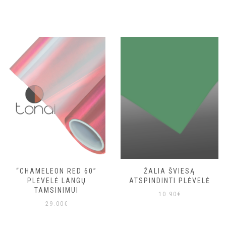
“CHAMELEON RED 60”
ŽALIA ŠVIESĄ
PLĖVELĖ LANGŲ
ATSPINDINTI PLĖVELĖ
TAMSINIMUI
10.90
€
29.00
€