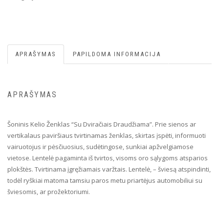
APRAŠYMAS
PAPILDOMA INFORMACIJA
APRAŠYMAS
Šoninis Kelio Ženklas “Su Dviračiais Draudžiama”. Prie sienos ar
vertikalaus paviršiaus tvirtinamas ženklas, skirtas įspėti, informuoti
vairuotojus ir pėsčiuosius, sudėtingose, sunkiai apžvelgiamose
vietose. Lentelė pagaminta iš tvirtos, visoms oro sąlygoms atsparios
plokštės. Tvirtinama įgręžiamais varžtais. Lentelė, – šviesą atspindinti,
todėl ryškiai matoma tamsiu paros metu priartėjus automobiliui su
šviesomis, ar prožektoriumi.