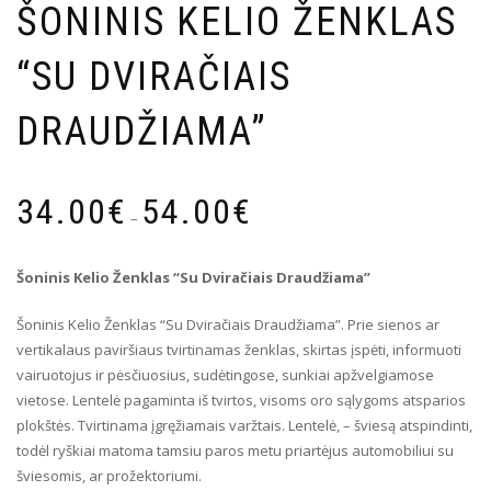
ŠONINIS KELIO ŽENKLAS
“SU DVIRAČIAIS
DRAUDŽIAMA”
Price
34.00
€
54.00
€
range:
–
34.00€
through
Šoninis Kelio Ženklas “Su Dviračiais Draudžiama”
54.00€
Šoninis Kelio Ženklas “Su Dviračiais Draudžiama”. Prie sienos ar
vertikalaus paviršiaus tvirtinamas ženklas, skirtas įspėti, informuoti
vairuotojus ir pėsčiuosius, sudėtingose, sunkiai apžvelgiamose
vietose. Lentelė pagaminta iš tvirtos, visoms oro sąlygoms atsparios
plokštės. Tvirtinama įgręžiamais varžtais. Lentelė, – šviesą atspindinti,
todėl ryškiai matoma tamsiu paros metu priartėjus automobiliui su
šviesomis, ar prožektoriumi.