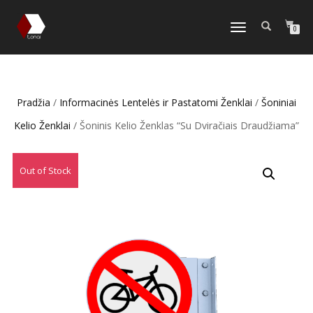
TOGGLE
0
NAVIGATION
Pradžia
/
Informacinės Lentelės ir Pastatomi Ženklai
/
Šoniniai
Kelio Ženklai
/ Šoninis Kelio Ženklas “Su Dviračiais Draudžiama”
Out of Stock