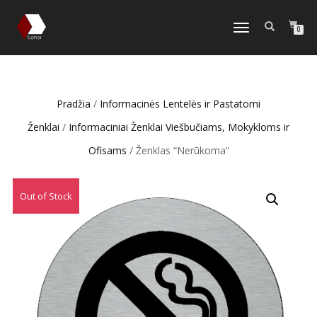
TOGGLE
0
NAVIGATION
Pradžia
/
Informacinės Lentelės ir Pastatomi
Ženklai
/
Informaciniai Ženklai Viešbučiams, Mokykloms ir
Ofisams
/ Ženklas “Nerūkoma”
Out of Stock