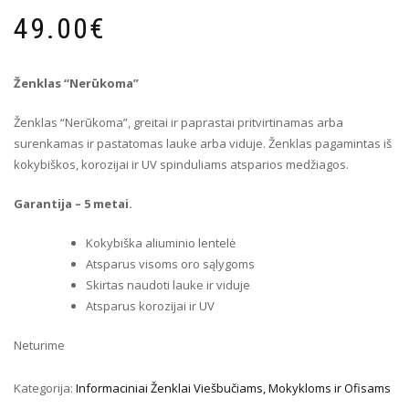
49.00
€
Ženklas “Nerūkoma”
Ženklas “Nerūkoma”, greitai ir paprastai pritvirtinamas arba
surenkamas ir pastatomas lauke arba viduje. Ženklas pagamintas iš
kokybiškos, korozijai ir UV spinduliams atsparios medžiagos.
Garantija – 5 metai.
Kokybiška aliuminio lentelė
Atsparus visoms oro sąlygoms
Skirtas naudoti lauke ir viduje
Atsparus korozijai ir UV
Neturime
Kategorija:
Informaciniai Ženklai Viešbučiams, Mokykloms ir Ofisams