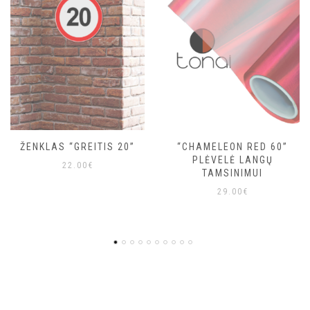
“CHAMELEON RED 60”
ŽALIA ŠVIESĄ
PLĖVELĖ LANGŲ
ATSPINDINTI PLĖVELĖ
TAMSINIMUI
10.90
€
29.00
€